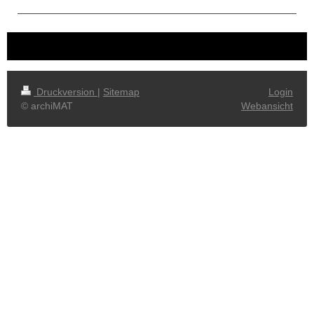
Druckversion
|
Sitemap
Login
© archiMAT
Webansicht